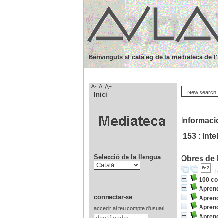
Benvinguts al catàleg de la mediateca de l
A-
A
A+
New search
Inici
Informació
153 : Inte
Selecció de la llengua
Obres de l
R
100 co
Aprend
connectar-se
Aprend
Apren
accedir al teu compte d'usuari
Aprend