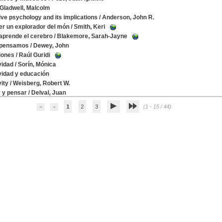
Gladwell, Malcolm
ive psychology and its implications
/
Anderson, John R.
r un explorador del món
/
Smith, Keri
prende el cerebro
/
Blakemore, Sarah-Jayne
pensamos
/
Dewey, John
iones
/
Raúl Guridi
vidad
/
Sorín, Mónica
vidad y educación
vity
/
Weisberg, Robert W.
 y pensar
/
Delval, Juan
1
2
3
(1 - 15 / 44)