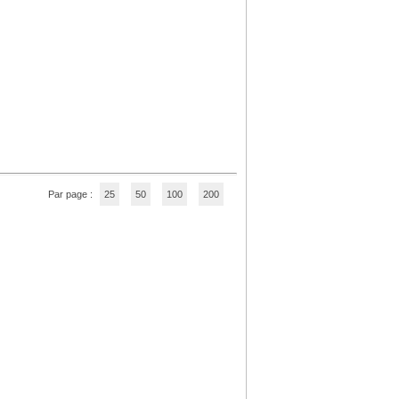
Par page :
25
50
100
200