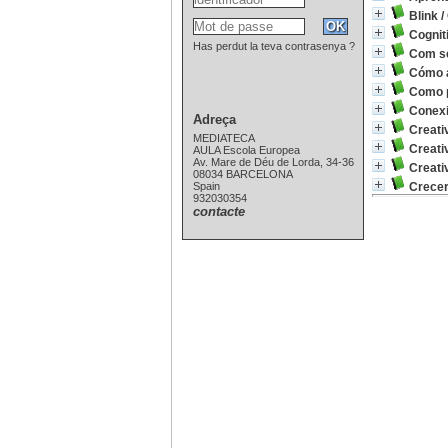
Blink
/
Cognit
Has perdut la teva contrasenya ?
Com se
Cómo a
Como 
Conex
Adreça
Creati
MEDIATECA
Creati
AULA Escola Europea
Av. Mare de Déu de Lorda, 34-36
Creati
08034 BARCELONA
Spain
Crecer
932030354
contacte