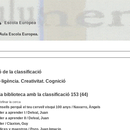
'Aula Escola Europea.
 de la classificació
l·ligència. Creativitat. Cognició
a biblioteca amb la classificació 153 (
44
)
efinar la cerca
nsells perquè el teu cervell visqui 100 anys
/
Navarro, Àngels
er a aprender I
/
Delval, Juan
er a aprender II
/
Delval, Juan
der
/
Claxton, Guy
ices y maestros
/
Pozo, Juan Ignacio