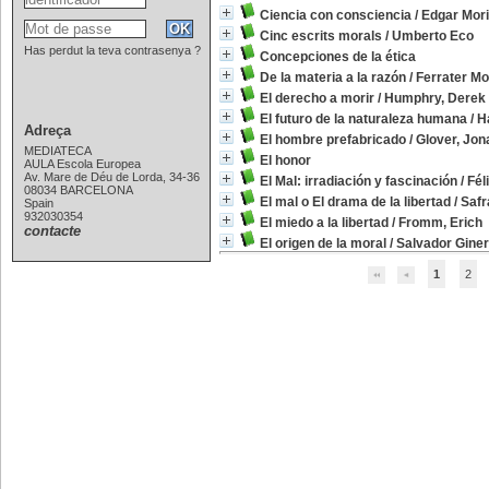
Ciencia con consciencia
/
Edgar Mor
Cinc escrits morals
/
Umberto Eco
Has perdut la teva contrasenya ?
Concepciones de la ética
De la materia a la razón
/
Ferrater Mo
El derecho a morir
/
Humphry, Derek
El futuro de la naturaleza humana
/
H
Adreça
El hombre prefabricado
/
Glover, Jon
MEDIATECA
El honor
AULA Escola Europea
Av. Mare de Déu de Lorda, 34-36
El Mal: irradiación y fascinación
/
Fél
08034 BARCELONA
El mal o El drama de la libertad
/
Safr
Spain
932030354
El miedo a la libertad
/
Fromm, Erich
contacte
El origen de la moral
/
Salvador Giner
1
2