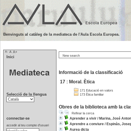
Benvinguts al catàleg de la mediateca de l'Aula Escola Europea.
A-
A
A+
New search
Inici
Informació de la classificació
17 : Moral. Ètica
171 Educació en valors
Selecció de la llengua
173 Ètica familiar
Obres de la biblioteca amb la clas
Refinar la cerca
connectar-se
Aprender a vivir
/
Marina, José Anton
Aprendre a conviure
/
Espinàs, Jose
accedir al teu compte d'usuari
Aurea dicta