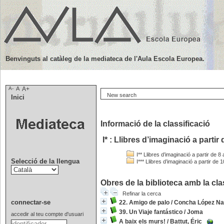
Benvinguts al catàleg de la mediateca de l'Aula Escola Europea.
A-
A
A+
New search
Inici
Informació de la classificació
I* : Llibres d’imaginació a partir
I** Llibres d’imaginació a partir de 8
Selecció de la llengua
I*** Llibres d’imaginació a partir de 
Obres de la biblioteca amb la clas
Refinar la cerca
connectar-se
22. Amigo de palo
/
Concha López Na
39. Un Viaje fantástico
/
Joma
accedir al teu compte d'usuari
A baix els murs!
/
Battut, Éric