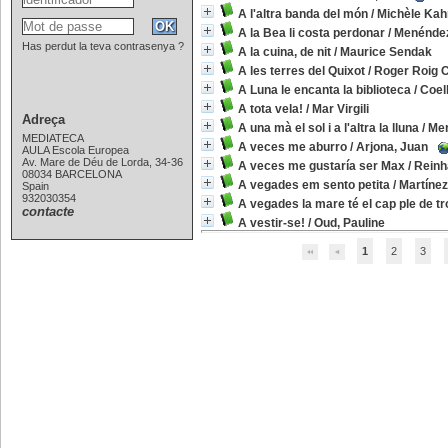
A l'altra banda del món
/
Michèle Kah
A la Bea li costa perdonar
/
Menéndez
Has perdut la teva contrasenya ?
A la cuina, de nit
/
Maurice Sendak
A les terres del Quixot
/
Roger Roig 
A Luna le encanta la biblioteca
/
Coel
A tota vela!
/
Mar Virgili
Adreça
A una mà el sol i a l'altra la lluna
/
Mer
MEDIATECA
A veces me aburro
/
Arjona, Juan
AULA Escola Europea
Av. Mare de Déu de Lorda, 34-36
A veces me gustaría ser Max
/
Reinh
08034 BARCELONA
A vegades em sento petita
/
Martínez
Spain
932030354
A vegades la mare té el cap ple de t
contacte
A vestir-se!
/
Oud, Pauline
1
2
3