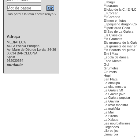
El bagul
El caracol
El club de la C.I.E.N.C.
El Corsari
Has perdut la teva contrasenya ?
El Corsario
El món en fotos
El pequeño dragón C
El petit drac Coco
El Sac de La Galera
Els Clàssics
Adreça
Els Grumets
MEDIATECA
Els grumets de la Gal
AULA Escola Europea
Els grumets de mar en
Av. Mare de Déu de Lorda, 34-36
Els Secrets del pirata
08034 BARCELONA
Emi i Max
Spain
Escola de dansa
932030354
Fada Menta
contacte
Gol
Grumetes
Grumets
Hopi
Jan Plata
La chalupa
La clau mestra
La Galera 50
La Galera jove
La Galera popular
La Gavina
La llave maestra
La maleïda
La Mar
La Sirena
La Xalupa
Les nou ballarines
Llegendes
Llibres joc
Lluna roja