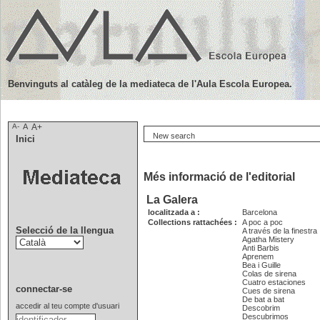
Benvinguts al catàleg de la mediateca de l'Aula Escola Europea.
A-
A
A+
New search
Inici
Més informació de l'editorial
La Galera
localitzada a :
Barcelona
Collections rattachées :
A poc a poc
Selecció de la llengua
A través de la finestra
Agatha Mistery
Anti Barbis
Aprenem
Bea i Guille
Colas de sirena
Cuatro estaciones
connectar-se
Cues de sirena
De bat a bat
accedir al teu compte d'usuari
Descobrim
Descubrimos