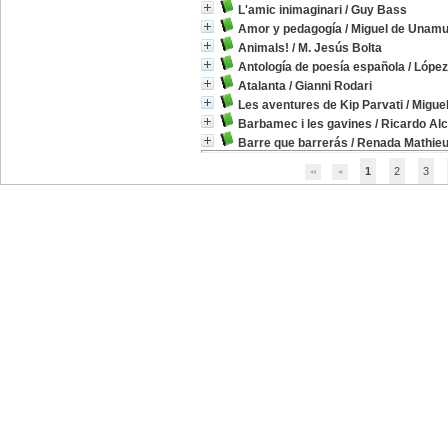
L'amic inimaginari
/
Guy Bass
Amor y pedagogía
/
Miguel de Unam
Animals!
/
M. Jesús Bolta
Antología de poesía española
/
López,
Atalanta
/
Gianni Rodari
Les aventures de Kip Parvati
/
Miguel
Barbamec i les gavines
/
Ricardo Al
Barre que barrerás
/
Renada Mathie
1
2
3