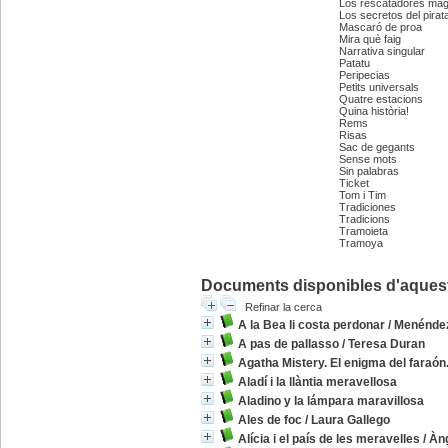
Los rescatadores mág
Los secretos del pirat
Mascaró de proa
Mira què faig
Narrativa singular
Patatu
Peripecias
Petits universals
Quatre estacions
Quina història!
Rems
Risas
Sac de gegants
Sense mots
Sin palabras
Ticket
Tom i Tim
Tradiciones
Tradicions
Tramoieta
Tramoya
Documents disponibles d'aquesta
Refinar la cerca
A la Bea li costa perdonar
/
Menéndez
A pas de pallasso
/
Teresa Duran
Agatha Mistery. El enigma del faraón
Aladí i la llàntia meravellosa
Aladino y la lámpara maravillosa
Ales de foc
/
Laura Gallego
Alícia i el país de les meravelles
/
Àn