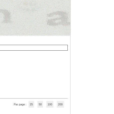
Par page :
25
50
100
200