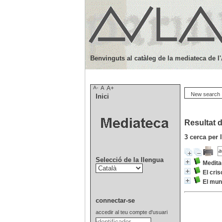
Benvinguts al catàleg de la mediateca de l
A-
A
A+
New search
Inici
Resultat d
3
cerca per 
Selecció de la llengua
Medita
El cris
El mun
connectar-se
accedir al teu compte d'usuari