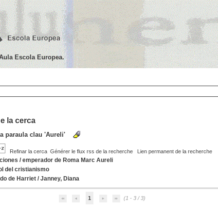
'Aula Escola Europea.
e la cerca
la paraula clau
'Aureli'
Refinar la cerca
Générer le flux rss de la recherche
Lien permanent de la recherche
ciones
/
emperador de Roma Marc Aureli
ol del cristianismo
do de Harriet
/
Janney, Diana
1
(1 - 3 / 3)