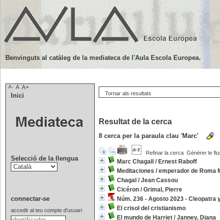
Benvinguts al catàleg de la mediateca de l'Aula Escola Europea.
A-
A
A+
Tornar als resultats
Inici
Resultat de la cerca
8
cerca per la paraula clau
'Marc'
Refinar la cerca
Générer le flu
Selecció de la llengua
Marc Chagall
/
Ernest Raboff
Meditaciones
/
emperador de Roma M
Chagal
/
Jean Cassou
Cicéron
/
Grimal, Pierre
connectar-se
Núm. 236 - Agosto 2023 - Cleopatra 
El crisol del cristianismo
accedir al teu compte d'usuari
El mundo de Harriet
/
Janney, Diana