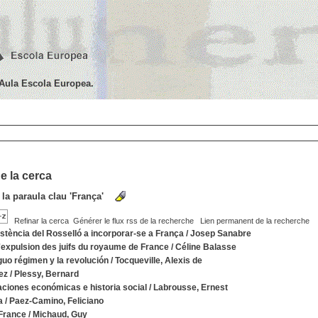
'Aula Escola Europea.
e la cerca
 la paraula clau
'França'
Refinar la cerca
Générer le flux rss de la recherche
Lien permanent de la recherche
istència del Rosselló a incorporar-se a França
/
Josep Sanabre
l'expulsion des juifs du royaume de France
/
Céline Balasse
iguo régimen y la revolución
/
Tocqueville, Alexis de
ez
/
Plessy, Bernard
aciones económicas e historia social
/
Labrousse, Ernest
a
/
Paez-Camino, Feliciano
France
/
Michaud, Guy