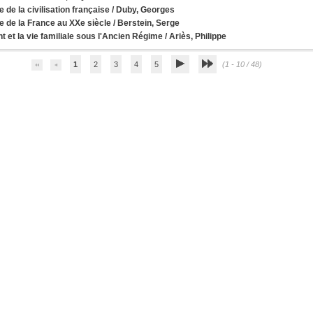
e de la civilisation française
/
Duby, Georges
re de la France au XXe siècle
/
Berstein, Serge
t et la vie familiale sous l'Ancien Régime
/
Ariès, Philippe
1
2
3
4
5
(1 - 10 / 48)