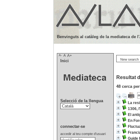
Benvinguts al catàleg de la mediateca de l
A-
A
A+
New search
Inici
Resultat d
48
cerca per
Selecció de la llengua
La res
1306, 
El ant
En For
connectar-se
Fluctu
Franci
accedir al teu compte d'usuari
Guide 