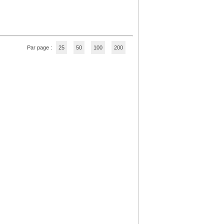
Par page :
25
50
100
200