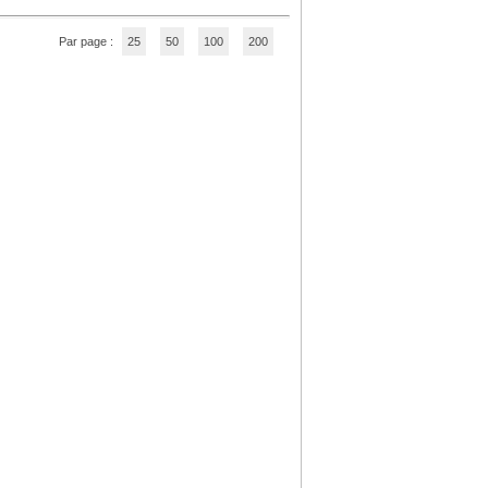
Par page :
25
50
100
200