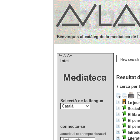
Benvinguts al catàleg de la mediateca de l
A-
A
A+
New search
Inici
Resultat d
7
cerca per 
Selecció de la llengua
Le jeu
Socied
El libr
El pen
connectar-se
El pen
Introd
accedir al teu compte d'usuari
Literat