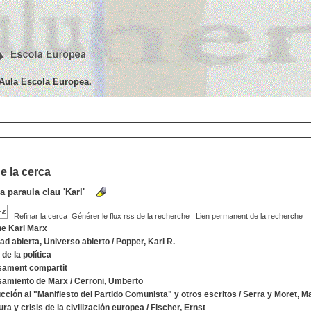
'Aula Escola Europea.
e la cerca
la paraula clau
'Karl'
Refinar la cerca
Générer le flux rss de la recherche
Lien permanent de la recherche
ne Karl Marx
ad abierta, Universo abierto
/
Popper, Karl R.
o de la política
sament compartit
samiento de Marx
/
Cerroni, Umberto
ucción al "Manifiesto del Partido Comunista" y otros escritos
/
Serra y Moret, M
ura y crisis de la civilización europea
/
Fischer, Ernst