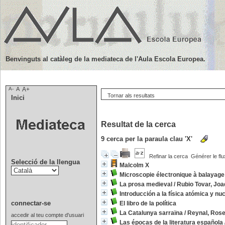
Benvinguts al catàleg de la mediateca de l'Aula Escola Europea.
A-
A
A+
Tornar als resultats
Inici
Resultat de la cerca
9
cerca per la paraula clau
'X'
Refinar la cerca
Générer le flu
Selecció de la llengua
Malcolm X
Microscopie électronique à balayage
La prosa medieval
/
Rubio Tovar, Joa
Introducción a la física atómica y nu
connectar-se
El libro de la política
La Catalunya sarraïna
/
Reynal, Rose
accedir al teu compte d'usuari
Las épocas de la literatura española