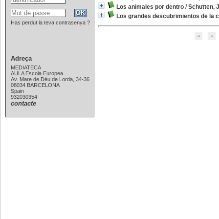
Los animales por dentro
/
Schutten, 
Los grandes descubrimientos de la c
Has perdut la teva contrasenya ?
Adreça
MEDIATECA
AULA Escola Europea
Av. Mare de Déu de Lorda, 34-36
08034 BARCELONA
Spain
932030354
contacte