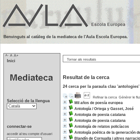
Benvinguts al catàleg de la mediateca de l'Aula Escola Europea.
A-
A
A+
Tornar als resultats
Inici
Resultat de la cerca
24
cerca per la paraula clau
'antologies
Refinar la cerca
Générer le flu
Selecció de la llengua
Mil años de poesía europea
Antología
/
Ortega y Gasset, José
Antologia de poesia catalana
Antologia de poesia catalana
connectar-se
Antología de relatos policíacos
Antología poética de la generación d
accedir al teu compte d'usuari
Blandín de Cornualla i altres narraci