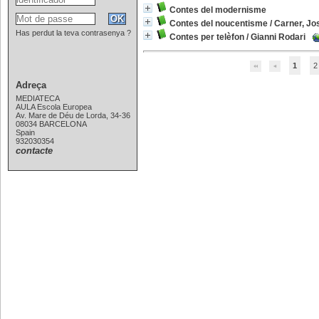
Contes del modernisme
Contes del noucentisme
/
Carner, Jo
Has perdut la teva contrasenya ?
Contes per telèfon
/
Gianni Rodari
1
2
Adreça
MEDIATECA
AULA Escola Europea
Av. Mare de Déu de Lorda, 34-36
08034 BARCELONA
Spain
932030354
contacte