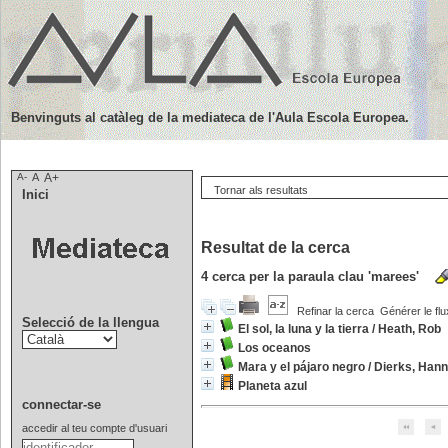
Benvinguts al catàleg de la mediateca de l'Aula Escola Europea.
A-
A
A+
Tornar als resultats
Inici
Resultat de la cerca
4
cerca per la paraula clau
'marees'
Refinar la cerca
Générer le flu
Selecció de la llengua
El sol, la luna y la tierra
/
Heath, Rob
Los oceanos
Mara y el pájaro negro
/
Dierks, Hann
Planeta azul
connectar-se
accedir al teu compte d'usuari