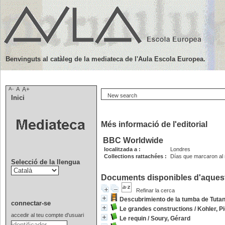
Benvinguts al catàleg de la mediateca de l'Aula Escola Europea.
A-
A
A+
New search
Inici
Més informació de l'editorial
BBC Worldwide
localitzada a :
Londres
Collections rattachées :
Días que marcaron al
Selecció de la llengua
Documents disponibles d'aquesta
Refinar la cerca
Descubrimiento de la tumba de Tuta
connectar-se
Le grandes constructions
/
Kohler, P
accedir al teu compte d'usuari
Le requin
/
Soury, Gérard