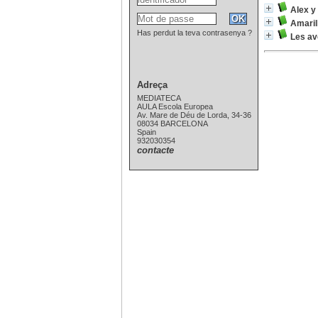
Alex y
Amaril
Has perdut la teva contrasenya ?
Les ave
Adreça
MEDIATECA
AULA Escola Europea
Av. Mare de Déu de Lorda, 34-36
08034 BARCELONA
Spain
932030354
contacte