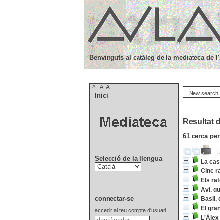
Benvinguts al catàleg de la mediateca de l
A-
A
A+
New search
Inici
Resultat d
61
cerca per
R
Selecció de la llengua
La cas
Cinc ra
Els rat
Avi, qu
connectar-se
Basil, 
El gran
accedir al teu compte d'usuari
L'Àlex 