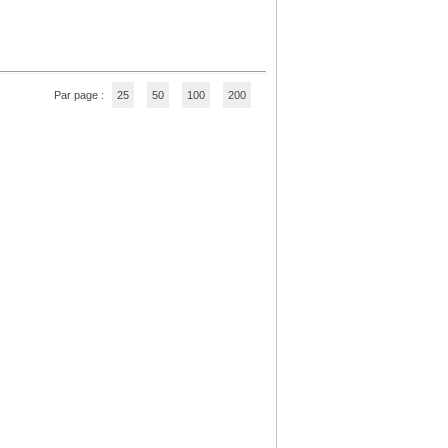
Par page :
25
50
100
200