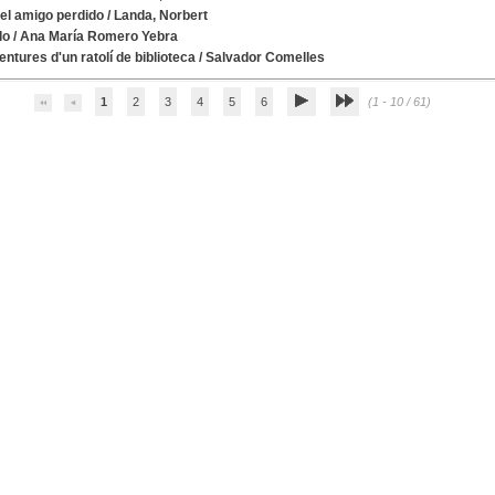
 el amigo perdido
/
Landa, Norbert
lo
/
Ana María Romero Yebra
ntures d'un ratolí de biblioteca
/
Salvador Comelles
1
2
3
4
5
6
(1 - 10 / 61)