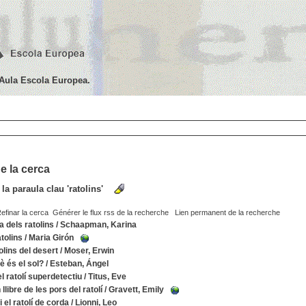
'Aula Escola Europea.
e la cerca
 la paraula clau
'ratolins'
efinar la cerca
Générer le flux rss de la recherche
Lien permanent de la recherche
a dels ratolins
/
Schaapman, Karina
tolins
/
Maria Girón
olins del desert
/
Moser, Erwin
è és el sol?
/
Esteban, Ángel
el ratolí superdetectiu
/
Titus, Eve
 llibre de les pors del ratolí
/
Gravett, Emily
i el ratolí de corda
/
Lionni, Leo