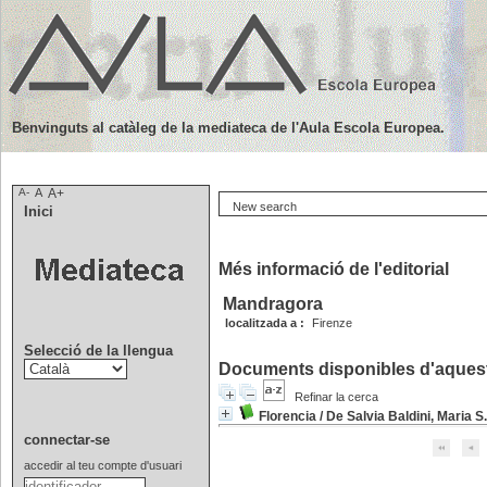
Benvinguts al catàleg de la mediateca de l'Aula Escola Europea.
A-
A
A+
New search
Inici
Més informació de l'editorial
Mandragora
localitzada a :
Firenze
Selecció de la llengua
Documents disponibles d'aquesta
Refinar la cerca
Florencia
/
De Salvia Baldini, Maria S.
connectar-se
accedir al teu compte d'usuari