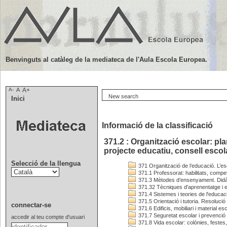
Benvinguts al catàleg de la mediateca de l'Aula Escola Europea.
A-
A
A+
New search
Inici
Informació de la classificació
371.2 : Organització escolar: pl
projecte educatiu, consell esco
Selecció de la llengua
371 Organització de l’educació. L’es
371.1 Professorat: habilitats, comp
371.3 Mètodes d’ensenyament. Didàct
371.32 Tècniques d'aprenentatge i es
371.4 Sistemes i teories de l'educac
371.5 Orientació i tutoria. Resolució
connectar-se
371.6 Edificis, mobiliari i material es
371.7 Seguretat escolar i prevenció
accedir al teu compte d'usuari
371.8 Vida escolar: colònies, festes