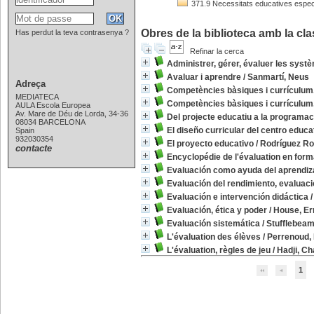
371.9 Necessitats educatives especial
Obres de la biblioteca amb la clas
Has perdut la teva contrasenya ?
Refinar la cerca
Administrer, gérer, évaluer les syst
Avaluar i aprendre
/
Sanmartí, Neus
Adreça
Competències bàsiques i currículum.
MEDIATECA
Competències bàsiques i currículum.
AULA Escola Europea
Av. Mare de Déu de Lorda, 34-36
Del projecte educatiu a la programac
08034 BARCELONA
El diseño curricular del centro educa
Spain
932030354
El proyecto educativo
/
Rodríguez Ro
contacte
Encyclopédie de l'évaluation en form
Evaluación como ayuda del aprendiz
Evaluación del rendimiento, evaluaci
Evaluación e intervención didáctica
Evaluación, ética y poder
/
House, Er
Evaluación sistemática
/
Stufflebeam,
L'évaluation des élèves
/
Perrenoud, 
L'évaluation, règles de jeu
/
Hadji, Ch
1