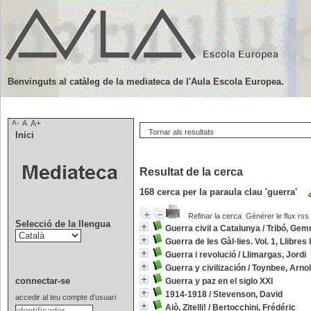
Benvinguts al catàleg de la mediateca de l'Aula Escola Europea.
A-
A
A+
Tornar als resultats
Inici
Resultat de la cerca
168
cerca per la paraula clau
'guerra'
Refinar la cerca
Générer le flux rss
Selecció de la llengua
Guerra civil a Catalunya
/
Tribó, Ge
Guerra de les Gàl·lies. Vol. 1, Llibres I-
Guerra i revolució
/
Llimargas, Jordi
Guerra y civilización
/
Toynbee, Arnol
connectar-se
Guerra y paz en el siglo XXI
1914-1918
/
Stevenson, David
accedir al teu compte d'usuari
Aiò, Zitelli!
/
Bertocchini, Frédéric