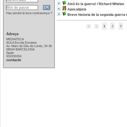
Això és la guerra!
/
Richard Whelan
Apocalipsis
Has perdut la teva contrasenya ?
Breve historia de la segunda guerra
1
2
3
Adreça
MEDIATECA
AULA Escola Europea
Av. Mare de Déu de Lorda, 34-36
08034 BARCELONA
Spain
932030354
contacte