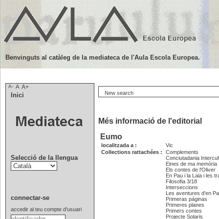
Benvinguts al catàleg de la mediateca de l'Aula Escola Europea.
A-
A
A+
New search
Inici
Més informació de l'editorial
Eumo
localitzada a :
Vic
Collections rattachées :
Complements
Selecció de la llengua
Conciutadania Intercul
Eines de ma memòria
Els contes de l'Oliver
En Pau i la Laia i les 
Filosofia 3/18
Interseccions
Les aventures d'en Pau
connectar-se
Primeras páginas
Primeres planes
accedir al teu compte d'usuari
Primers contes
Projecte Solaris