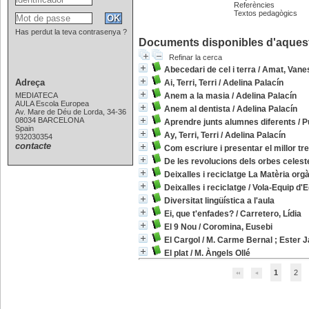
Referències
Textos pedagògics
Has perdut la teva contrasenya ?
Documents disponibles d'aquesta
Refinar la cerca
Abecedari de cel i terra
/
Amat, Vane
Adreça
Ai, Terri, Terri
/
Adelina Palacín
MEDIATECA
Anem a la masia
/
Adelina Palacín
AULA Escola Europea
Anem al dentista
/
Adelina Palacín
Av. Mare de Déu de Lorda, 34-36
08034 BARCELONA
Aprendre junts alumnes diferents
/
P
Spain
Ay, Terri, Terri
/
Adelina Palacín
932030354
contacte
Com escriure i presentar el millor tr
De les revolucions dels orbes celest
Deixalles i reciclatge La Matèria orgà
Deixalles i reciclatge
/
Vola-Equip d'
Diversitat lingüística a l'aula
Ei, que t'enfades?
/
Carretero, Lídia
El 9 Nou
/
Coromina, Eusebi
El Cargol
/
M. Carme Bernal
;
Ester 
El plat
/
M. Àngels Ollé
1
2