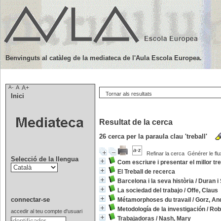
Benvinguts al catàleg de la mediateca de l'Aula Escola Europea.
A-
A
A+
Tornar als resultats
Inici
Resultat de la cerca
26
cerca per la paraula clau
'treball'
Refinar la cerca
Générer le flu
Selecció de la llengua
Com escriure i presentar el millor tr
El Treball de recerca
Barcelona i la seva història
/
Duran i
La sociedad del trabajo
/
Offe, Claus
connectar-se
Métamorphoses du travail
/
Gorz, An
Metodología de la investigación
/
Rob
accedir al teu compte d'usuari
Trabajadoras
/
Nash, Mary