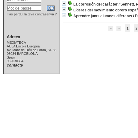
La corrosión del carácter
/
Sennett, 
Líderes del movimiento obrero españ
Has perdut la teva contrasenya ?
Aprendre junts alumnes diferents
/
P
1
2
Adreça
MEDIATECA
AULA Escola Europea
Av. Mare de Déu de Lorda, 34-36
08034 BARCELONA
Spain
932030354
contacte