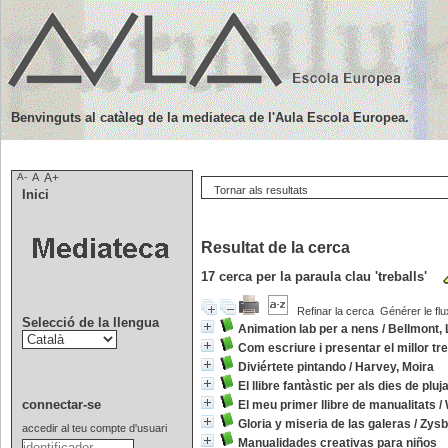
Benvinguts al catàleg de la mediateca de l'Aula Escola Europea.
A-
A
A+
Tornar als resultats
Inici
Resultat de la cerca
17
cerca per la paraula clau
'treballs'
Refinar la cerca
Générer le flu
Selecció de la llengua
Animation lab per a nens
/
Bellmont, 
Com escriure i presentar el millor tr
Diviértete pintando
/
Harvey, Moira
El llibre fantàstic per als dies de pluj
connectar-se
El meu primer llibre de manualitats
/
Gloria y miseria de las galeras
/
Zysb
accedir al teu compte d'usuari
Manualidades creativas para niños