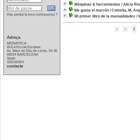
Máquinas & herramientas
/
Alicia Ro
Me gusta el marrón
/
Comella, M. Àng
Has perdut la teva contrasenya ?
Mi primer libro de la manualidades
/
W
1
Adreça
MEDIATECA
AULA Escola Europea
Av. Mare de Déu de Lorda, 34-36
08034 BARCELONA
Spain
932030354
contacte