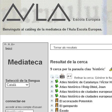
Benvinguts al catàleg de la mediateca de l'Aula Escola Europea.
A-
A
A+
Tornar als resultats
Inici
Resultat de la cerca
9
cerca per la paraula clau
'històric'
Refinar la cerca
Générer le flu
Selecció de la llengua
Atles històric de Catalunya
/
Víctor 
Atlas histórico
/
Roig Obiol, Joan
Atlas histórico de ciudades europea
Atlas histórico de ciudades europea
connectar-se
El acorazado Potemkin
El gatopardo
accedir al teu compte d'usuari
Éxodo