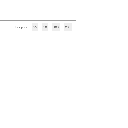
Par page :
25
50
100
200