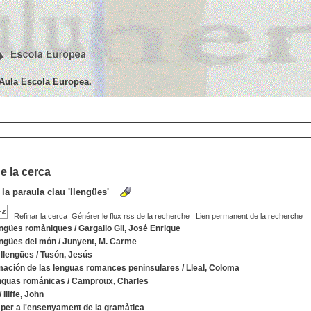
'Aula Escola Europea.
e la cerca
 la paraula clau
'llengües'
Refinar la cerca
Générer le flux rss de la recherche
Lien permanent de la recherche
engües romàniques
/
Gargallo Gil, José Enrique
engües del món
/
Junyent, M. Carme
 llengües
/
Tusón, Jesús
mación de las lenguas romances peninsulares
/
Lleal, Coloma
nguas románicas
/
Camproux, Charles
/
Iliffe, John
per a l'ensenyament de la gramàtica