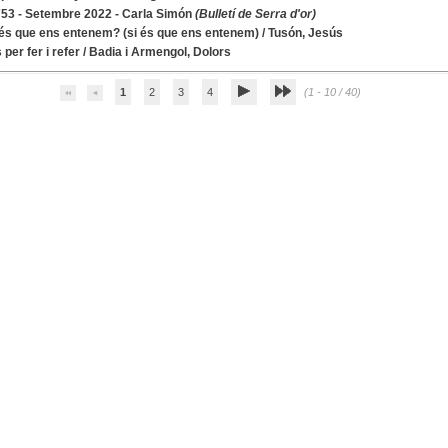
53 - Setembre 2022 - Carla Simón
(Bulletí de Serra d'or)
s que ens entenem? (si és que ens entenem)
/
Tusón, Jesús
per fer i refer
/
Badia i Armengol, Dolors
1
2
3
4
(1 - 10 / 40)