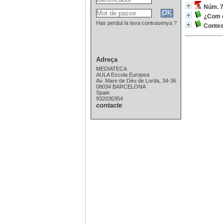
Núm. 7
¿Com é
Has perdut la teva contrasenya ?
Contes 
Adreça
MEDIATECA
AULA Escola Europea
Av. Mare de Déu de Lorda, 34-36
08034 BARCELONA
Spain
932030354
contacte