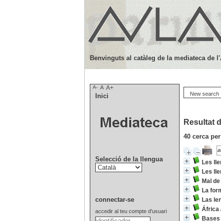
Benvinguts al catàleg de la mediateca de l
A-
A
A+
New search
Inici
Resultat d
40
cerca per
Selecció de la llengua
Les ll
Les ll
Mal de
La for
connectar-se
Las le
África
accedir al teu compte d'usuari
Bases 