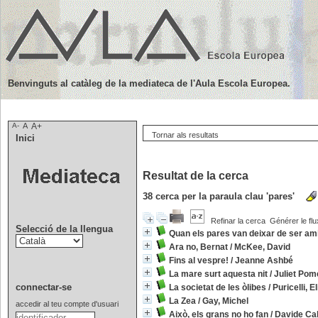
Benvinguts al catàleg de la mediateca de l'Aula Escola Europea.
A-
A
A+
Tornar als resultats
Inici
Resultat de la cerca
38
cerca per la paraula clau
'pares'
Refinar la cerca
Générer le flu
Selecció de la llengua
Quan els pares van deixar de ser am
Ara no, Bernat
/
McKee, David
Fins al vespre!
/
Jeanne Ashbé
La mare surt aquesta nit
/
Juliet Pom
connectar-se
La societat de les òlibes
/
Puricelli, E
La Zea
/
Gay, Michel
accedir al teu compte d'usuari
Això, els grans no ho fan
/
Davide Cal