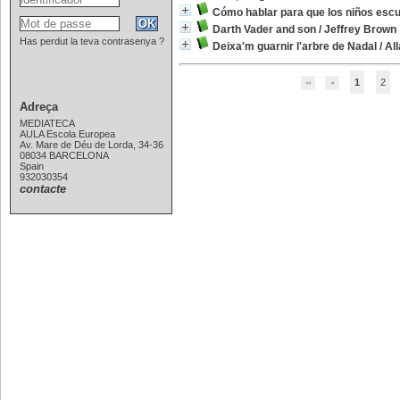
Cómo hablar para que los niños esc
Darth Vader and son
/
Jeffrey Brown
Has perdut la teva contrasenya ?
Deixa'm guarnir l'arbre de Nadal
/
All
1
2
Adreça
MEDIATECA
AULA Escola Europea
Av. Mare de Déu de Lorda, 34-36
08034 BARCELONA
Spain
932030354
contacte